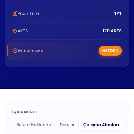
Puan Türü
TYT
AKTS
120 AKTS
Akreditasyon
MEDEK
İÇINDEKILER
Bölüm Hakkında
Dersler
Çalışma Alanları
Ne 