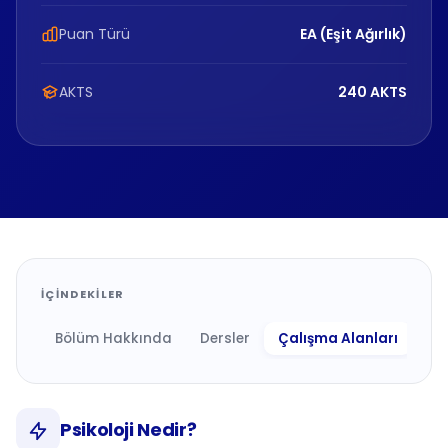
Puan Türü
EA (Eşit Ağırlık)
AKTS
240 AKTS
İÇINDEKILER
Bölüm Hakkında
Dersler
Çalışma Alanları
Ne 
Psikoloji Nedir?