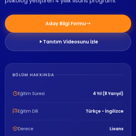
psikolog yetiştiren 4 yıllık lisans programı.
Aday Bilgi Formu
Tanıtım Videosunu İzle
BÖLÜM HAKKINDA
Eğitim Süresi
4 Yıl (8 Yarıyıl)
Eğitim Dili
Türkçe - İngilizce
Derece
Lisans