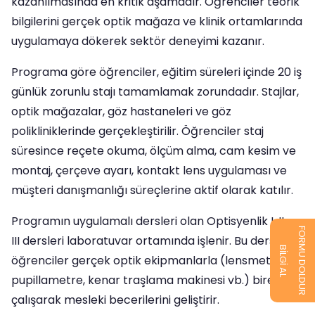
kazanılmasında en kritik aşamadır. Öğrenciler teorik
bilgilerini gerçek optik mağaza ve klinik ortamlarında
uygulamaya dökerek sektör deneyimi kazanır.
Programa göre öğrenciler, eğitim süreleri içinde 20 iş
günlük zorunlu stajı tamamlamak zorundadır. Stajlar,
optik mağazalar, göz hastaneleri ve göz
polikliniklerinde gerçekleştirilir. Öğrenciler staj
süresince reçete okuma, ölçüm alma, cam kesim ve
montaj, çerçeve ayarı, kontakt lens uygulaması ve
müşteri danışmanlığı süreçlerine aktif olarak katılır.
Programın uygulamalı dersleri olan Optisyenlik I, II ve
FORMU DOLDUR
III dersleri laboratuvar ortamında işlenir. Bu derslerde
BİLGİ AL
öğrenciler gerçek optik ekipmanlarla (lensmetre,
pupillametre, kenar traşlama makinesi vb.) birebir
çalışarak mesleki becerilerini geliştirir.