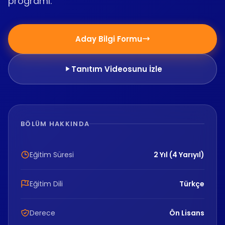
programı.
Aday Bilgi Formu
Tanıtım Videosunu İzle
BÖLÜM HAKKINDA
Eğitim Süresi
2 Yıl (4 Yarıyıl)
Eğitim Dili
Türkçe
Derece
Ön Lisans