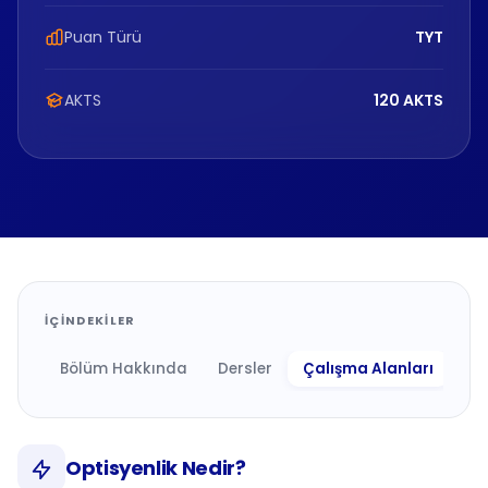
Puan Türü
TYT
AKTS
120 AKTS
İÇINDEKILER
Bölüm Hakkında
Dersler
Çalışma Alanları
Ne 
Optisyenlik Nedir?