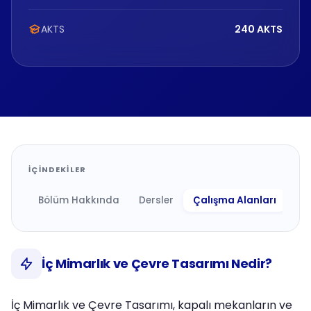
AKTS
240 AKTS
İÇINDEKILER
Bölüm Hakkında
Dersler
Çalışma Alanları
Ne 
İç Mimarlık ve Çevre Tasarımı Nedir?
İç Mimarlık ve Çevre Tasarımı, kapalı mekanların ve