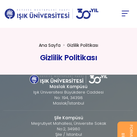
Ana Sayfa
Gizlilik Politikası
Gizlilik Politikası
Maslak Kampüsü
Işık Üniversitesi Büyükdere Caddesi
No: 194, 34398
Maslak/İstanbul
Şile Kampüsü
Meşrutiyet Mahallesi, Üniversite Sokak
No:2, 34980
Şile / İstanbul