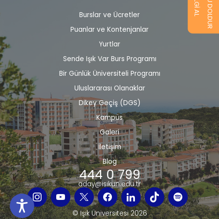
FORMU DOLDUR
BİLGİ AL
Alt
Burslar ve Ücretler
bilgi
Puanlar ve Kontenjanlar
Yurtlar
Sende Işık Var Burs Programı
Bir Günlük Üniversiteli Programı
Uluslararası Olanaklar
Dikey Geçiş (DGS)
Kampüs
Galeri
İletişim
Blog
444 0 799
aday@isikun.edu.tr
© Işık Üniversitesi 2026