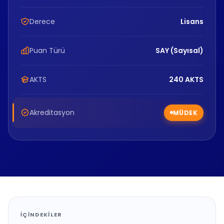
Derece
Lisans
Puan Türü
SAY (Sayısal)
AKTS
240 AKTS
Akreditasyon
MÜDEK
İÇINDEKILER