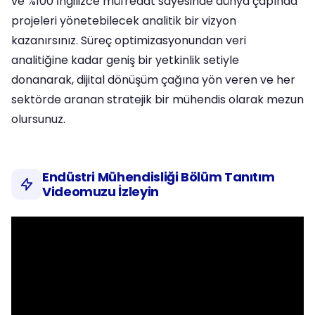
ve %100 İngilizce müfredat sayesinde dünya çapında
projeleri yönetebilecek analitik bir vizyon
kazanırsınız. Süreç optimizasyonundan veri
analitiğine kadar geniş bir yetkinlik setiyle
donanarak, dijital dönüşüm çağına yön veren ve her
sektörde aranan stratejik bir mühendis olarak mezun
olursunuz.
Endüstri Mühendisliği Bölüm Tanıtım
Videomuzu İzleyin