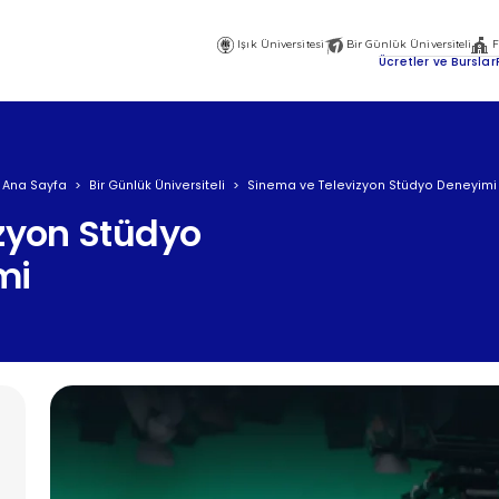
Işık Üniversitesi
Bir Günlük Üniversiteli
F
Ana
Ücretler ve Burslar
Gezinti
Menüsü
Üst
Ana Sayfa
Bir Günlük Üniversiteli
Sinema ve Televizyon Stüdyo Deneyimi
zyon Stüdyo
mi