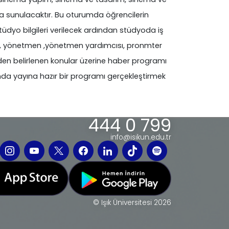
umla sunulacaktır. Bu oturumda öğrencilerin
tüdyo bilgileri verilecek ardından stüdyoda iş
ci, yönetmen ,yönetmen yardımcısı, pronmter
eden belirlenen konular üzerine haber programı
da yayına hazır bir programı gerçekleştirmek
444 0 799
info@isikun.edu.tr
© Işık Üniversitesi 2026