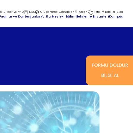
akülteler ve MYO
DGS
Uluslararası Olanaklar
Galeri
İletişim Bilgileri
Blog
Puanlar ve Kontenjanlar
Yurtlar
Mesleki Eğilim Belirleme Envanteri
Kampüs
Ana
gezin
men
FORMU DOLDUR
BİLGİ AL