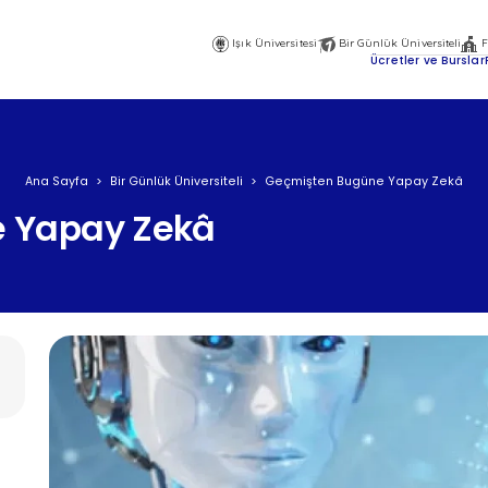
Işık Üniversitesi
Bir Günlük Üniversiteli
F
Ana
Ücretler ve Burslar
Gezinti
Menüsü
Üst
Ana Sayfa
Bir Günlük Üniversiteli
Geçmişten Bugüne Yapay Zekâ
 Yapay Zekâ