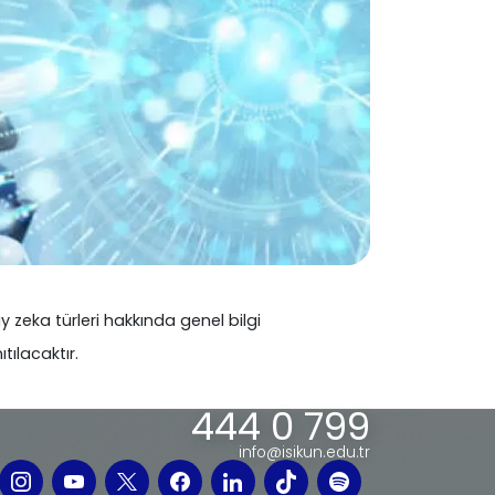
zeka türleri hakkında genel bilgi
ılacaktır.
444 0 799
info@isikun.edu.tr