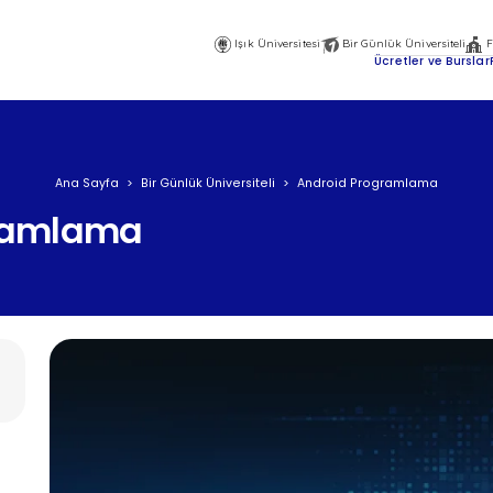
Işık Üniversitesi
Bir Günlük Üniversiteli
F
Ana
Ücretler ve Burslar
Gezinti
Menüsü
Üst
Ana Sayfa
Bir Günlük Üniversiteli
Android Programlama
ramlama