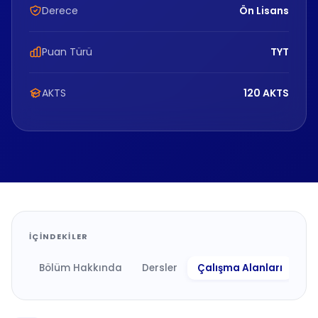
Derece
Ön Lisans
Puan Türü
TYT
AKTS
120 AKTS
İÇINDEKILER
Bölüm Hakkında
Dersler
Çalışma Alanları
Ne 